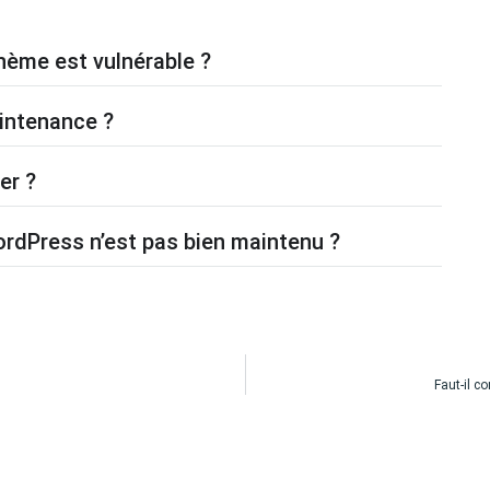
hème est vulnérable ?
aintenance ?
er ?
rdPress n’est pas bien maintenu ?
Faut-il c