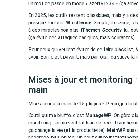
un mot de passe en mode « azerty1234 » (ça arrive e
En 2025, les outils restent classiques, mais y a des
presque toujours
Wordfence
. Simple, il scanne, b
à des miracles non plus.
iThemes Security
, lui, 
(ça évite des attaques basiques, mais courantes).
Pour ceux qui veulent éviter de se faire blacklist,
M
avoir. Bon, c’est payant, mais parfois… ça sauve la 
Mises à jour et monitoring : 
main
Mise à jour à la main de 15 plugins ? Perso, je dis st
L’outil qui m’a bluffé, c’est
ManageWP
. On gère pl
monitoring… en un seul tableau de bord. Franchem
ça change la vie (et la productivité).
MainWP
aussi
hébergée, plus privée. On peut suivre instantanément