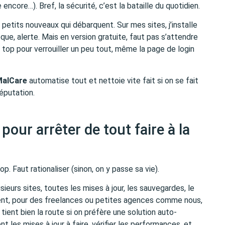
ncore…). Bref, la sécurité, c’est la bataille du quotidien.
 petits nouveaux qui débarquent. Sur mes sites, j’installe
loque, alerte. Mais en version gratuite, faut pas s’attendre
est top pour verrouiller un peu tout, même la page de login
alCare
automatise tout et nettoie vite fait si on se fait
réputation.
pour arrêter de tout faire à la
op. Faut rationaliser (sinon, on y passe sa vie).
usieurs sites, toutes les mises à jour, les sauvegardes, le
ent, pour des freelances ou petites agences comme nous,
 tient bien la route si on préfère une solution auto-
 les mises à jour à faire, vérifier les performances, et