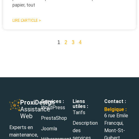
papier, tout
LIRE L'ARTICLE >
1
2
3
4
Services :
Liens
Contact :
ProxiDesign
utiles :
WordPress
Assistance
Belgique :
Tarifs
Web
6 rue Emile
PrestaShop
Description
Francqui,
Experts en
Joomla
des
Mont-St-
maintenance,
services
Guibert