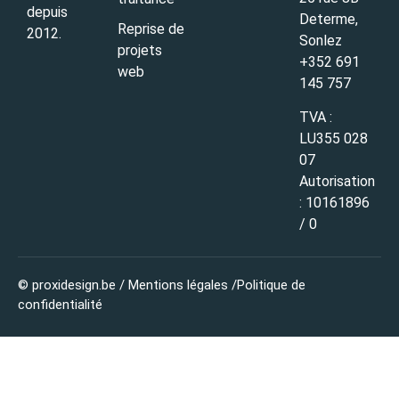
depuis
Determe,
Reprise de
2012.
Sonlez
projets
+352 691
web
145 757
TVA :
LU355 028
07
Autorisation
:
10161896
/ 0
© proxidesign.be /
Mentions légales
/
Politique de
confidentialité