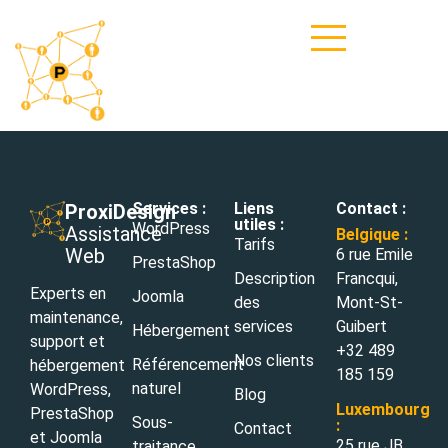
Services :
Liens
Contact :
ProxiDesign
utiles :
WordPress
Assistance
Belgique :
Tarifs
Web
6 rue Emile
PrestaShop
Description
Francqui,
Experts en
Joomla
des
Mont-St-
maintenance,
services
Guibert
Hébergement
support et
+32 489
Nos clients
Référencement
hébergement
185 159
naturel
WordPress,
Blog
Luxembourg
PrestaShop
Sous-
:
Contact
et Joomla
25 rue JB
traitance